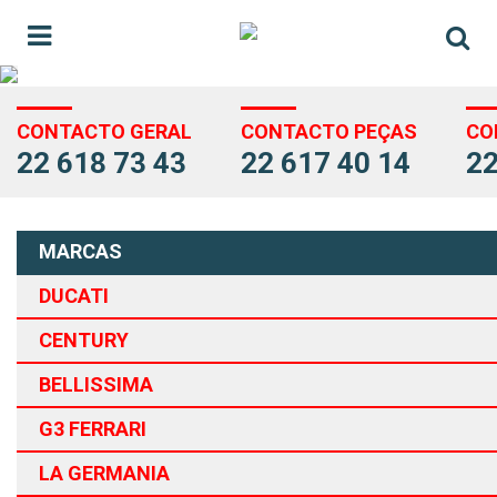
CONTACTO GERAL
CONTACTO PEÇAS
CO
22 618 73 43
22 617 40 14
22
MARCAS
DUCATI
CENTURY
BELLISSIMA
G3 FERRARI
LA GERMANIA