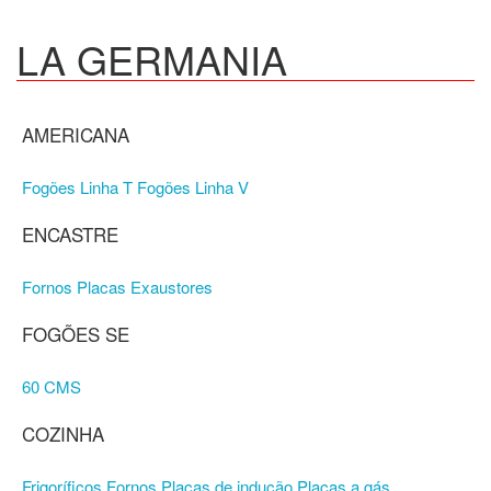
LA GERMANIA
AMERICANA
Fogões Linha T
Fogões Linha V
ENCASTRE
Fornos
Placas
Exaustores
FOGÕES SE
60 CMS
COZINHA
Frigoríficos
Fornos
Placas de indução
Placas a gás