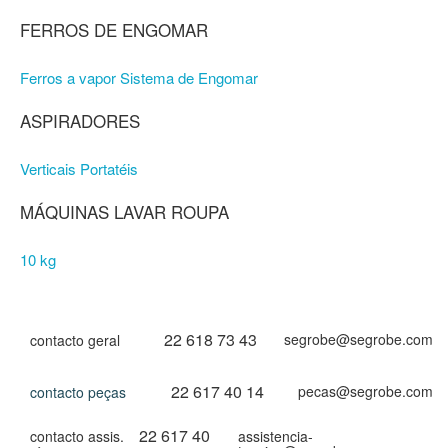
FERROS DE ENGOMAR
Ferros a vapor
Sistema de Engomar
ASPIRADORES
Verticais
Portatéis
MÁQUINAS LAVAR ROUPA
10 kg
22 618 73 43
segrobe@segrobe.com
contacto geral
22 617 40 14
pecas@segrobe.com
contacto peças
22 617 40
contacto assis.
assistencia-