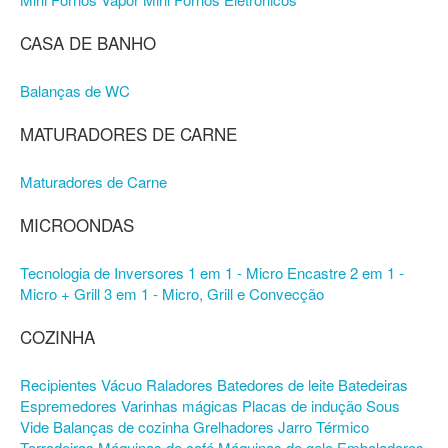
CASA DE BANHO
Balanças de WC
MATURADORES DE CARNE
Maturadores de Carne
MICROONDAS
Tecnologia de Inversores
1 em 1 - Micro
Encastre
2 em 1 -
Micro + Grill
3 em 1 - Micro, Grill e Convecção
COZINHA
Recipientes Vácuo
Raladores
Batedores de leite
Batedeiras
Espremedores
Varinhas mágicas
Placas de indução
Sous
Vide
Balanças de cozinha
Grelhadores
Jarro Térmico
Torradeiras
Máquinas de café
Máquinas de gelo
Embaladores