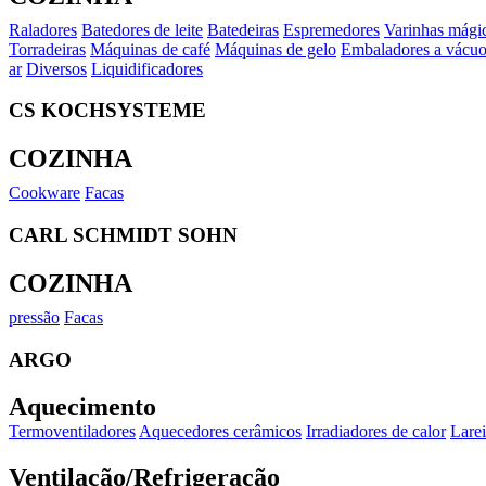
Raladores
Batedores de leite
Batedeiras
Espremedores
Varinhas mági
Torradeiras
Máquinas de café
Máquinas de gelo
Embaladores a vácu
ar
Diversos
Liquidificadores
CS KOCHSYSTEME
COZINHA
Cookware
Facas
CARL SCHMIDT SOHN
COZINHA
pressão
Facas
ARGO
Aquecimento
Termoventiladores
Aquecedores cerâmicos
Irradiadores de calor
Larei
Ventilação/Refrigeração