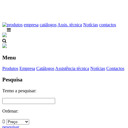
produtos
empresa
catálogos
Assis. técnica
Notícias
contactos
Menu
Produtos
Empresa
Catálogos
Assistência técnica
Notícias
Contactos
Pesquisa
Termo a pesquisar:
Ordenar:
pesquisar