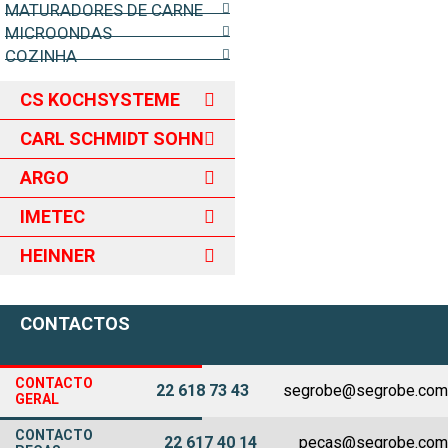
MATURADORES DE CARNE
MICROONDAS
COZINHA
CS KOCHSYSTEME
CARL SCHMIDT SOHN
ARGO
IMETEC
HEINNER
CONTACTOS
CONTACTO
22 618 73 43
segrobe@segrobe.com
GERAL
CONTACTO
22 617 40 14
pecas@segrobe.com